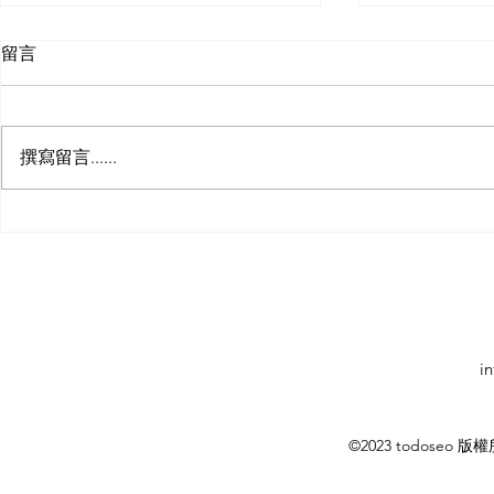
留言
撰寫留言......
「商業網站的用戶生成內容與
「B2B企業
SEO」：利用用戶生成內容，
策略」：如
同時改善商業網站的SEO效
影片內容，
果。
i
©2023 todoseo